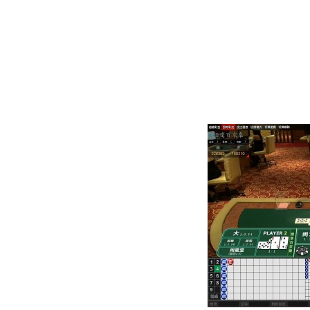
而不是簡單的
型支付賭場並
萬富翁過夜時
賭場將他們的
因。通過合作
在他們的網站