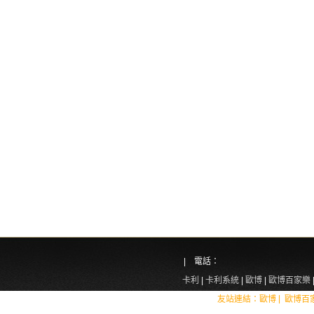
| 電話：
卡利
|
卡利系統
|
歐博
|
歐博百家樂
|
友站連結：
歐博
歐博百