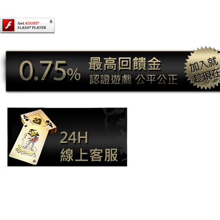
這個頁面上的內容需要較新版本的 Adobe Flash Player。